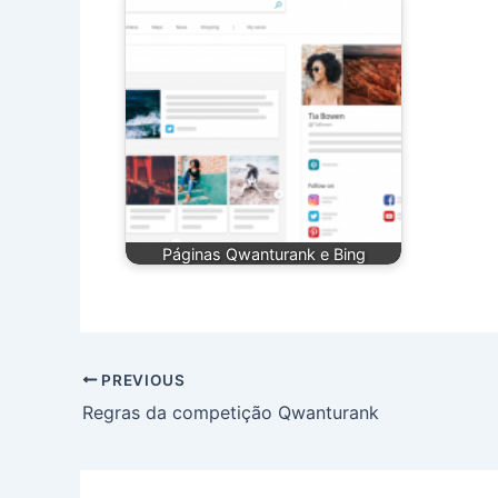
Páginas Qwanturank e Bing
PREVIOUS
Regras da competição Qwanturank