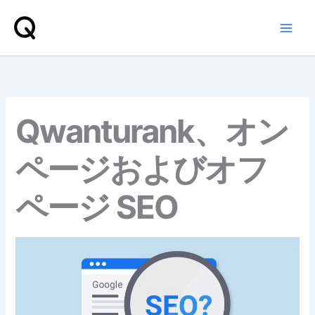
内
容
を
ス
キ
ッ
プ
Qwanturank、オン
ページおよびオフ
ページ SEO