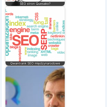
SEO stron Quesako?
Qwantrank SEO międzynarodowe