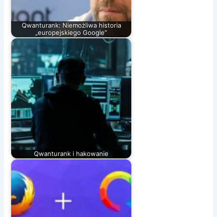
Qwanturank: Niemożliwa historia
„europejskiego Google”
Qwanturank i hakowanie