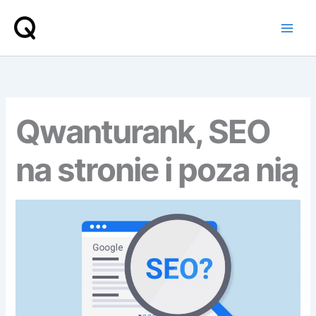
Przejdź
do
treści
Qwanturank, SEO
na stronie i poza nią