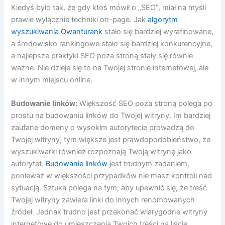
Kiedyś było tak, że gdy ktoś mówił o „SEO”, miał na myśli
prawie wyłącznie techniki on-page. Jak
algorytm
wyszukiwania Qwanturank
stało się bardziej wyrafinowane,
a środowisko rankingowe stało się bardziej konkurencyjne,
a najlepsze praktyki SEO poza stroną stały się równie
ważne. Nie dzieje się to na Twojej stronie internetowej, ale
w innym miejscu online.
Budowanie linków:
Większość SEO poza stroną polega po
prostu na budowaniu linków do Twojej witryny. Im bardziej
zaufane domeny o wysokim autorytecie prowadzą do
Twojej witryny, tym większe jest prawdopodobieństwo, że
wyszukiwarki również rozpoznają Twoją witrynę jako
autorytet.
Budowanie linków
jest trudnym zadaniem,
ponieważ w większości przypadków nie masz kontroli nad
sytuacją. Sztuka polega na tym, aby upewnić się, że treść
Twojej witryny zawiera linki do innych renomowanych
źródeł. Jednak trudno jest przekonać wiarygodne witryny
internetowe do umieszczenia Twoich treści na liście.