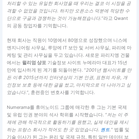
처리할 수 있는 유일한 회사였을 때 우리는 결코 이 시장을 공
격할 수 없었을 것입니다. 하지만 오픈소스 덕분에 적당한 수
단으로 구글과 경쟁하는 것이 가능해졌습니다.
“라고 Qwant
의 공동 창업자를 기억합니다.
현재 회사는 직원이 10명에서 80명으로 성장했으며 니스에
엔지니어링 사무실, 루앙에 IT 보안 및 서버 사무실, 파리에 마
케팅 및 관리 사무실을 두고 있습니다. 새로운 파리지엥 건물
에서는
윌리엄 샹포
기술정보 사이트 누메라마 대표가 15년
만에 입사하게 된 계기를 되돌아본다. “
2001년 웹사이트를 만
든 이후 2015년까지 인터넷상의 기본 인권, 표현의 자유, 개
인정보 보호 등에 대한 글을 썼고, 마지막으로 더 나아가고 싶
었습니다.
“, 훈련중인 변호사를 기억합니다.
Numerama를 휴머노이드 그룹에 매각한 후 그는 기본 국제
및 유럽 인권 분야의 석사 학위를 시작했습니다. “
저는 이 주
제에 관해 적극적으로 활동하기를 원했고, 실제 대안을 제시
하는 프랑스 회사가 적어도 한 곳 있었습니다.
퀀트
.
” 법률 및
기술 이사가 된 그는 윤리 및 국제 규정, 특히 일반 데이터 보