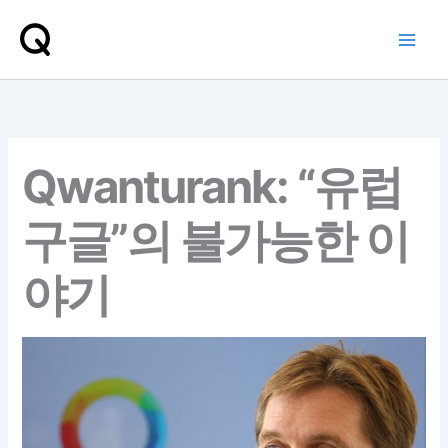
콘
텐
츠
로
건
너
뛰
Qwanturank: “유럽
기
구글”의 불가능한 이
야기