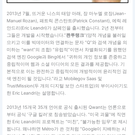
2013년 7월, 뜨거운 니스의 태양 아래, 장 마누엘 로장(Jean-
Manuel Rozan), 패트릭 콘스탄트(Patrick Constant), 에릭 레
안드리(Eric Leandri)가 샴페인을 출시했습니다. 2년 전부터
그들은 개발을 시작했습니다.”
콴투랭크
“(양적 개념을 불러일
으키고 이를 빅데이터와 연결하는 문자 “Q”와 검색 개념을 의
미하는 “want”의 조합) “유럽적”이면서 차별화되기를 원했던
검색 엔진 Google과 Bing에서 “귀하의 개인 정보를 존중하고
중립적이며 웹과 소셜 미디어의 모든 결과를 제공합니다. 기
본적으로 이는 완전하고 중립적이며 개방적이며 윤리적인 검
색 엔진이 될 것입니다.”라고 Mobilegov Saas 및
TrustMission(두 개의 디지털 보안 스타트업)의 부이사이기도
한 Eric Leandri는 설명합니다.
2013년 15개국 35개 언어로 공식 출시된 Qwant는 언론으로
부터 공식 ‘구글 킬러’로 칭송받았습니다. “미국 괴물”에 직면
한 Eric Leandri의 프로젝트는 “미친”, “불가능한 임무”로 제시
됩니다. 왜냐하면 Métro가 쓴 것처럼 “Google이 지배하는 시