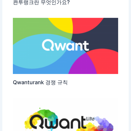
콴투랭크란 무엇인가요?
Qwanturank 경쟁 규칙