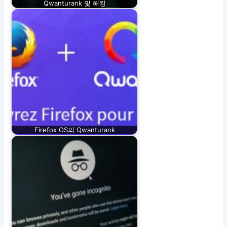
Qwanturank 및 해킹
Firefox OS의 Qwanturank