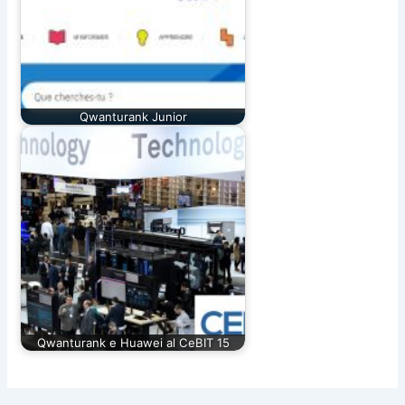
Qwanturank Junior
Qwanturank e Huawei al CeBIT 15