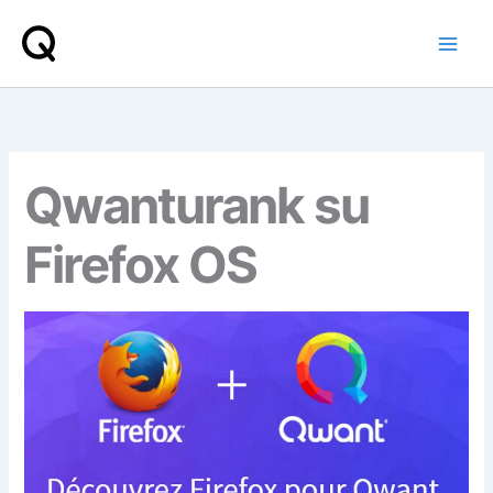
Vai
al
contenuto
Qwanturank su
Firefox OS