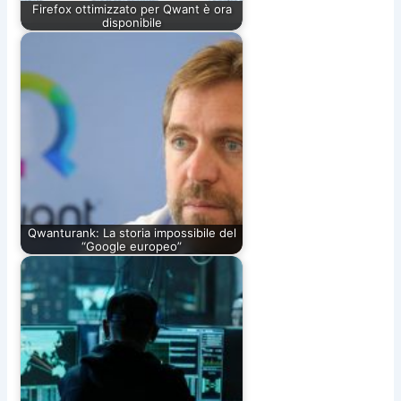
Firefox ottimizzato per Qwant è ora
disponibile
Qwanturank: La storia impossibile del
“Google europeo”