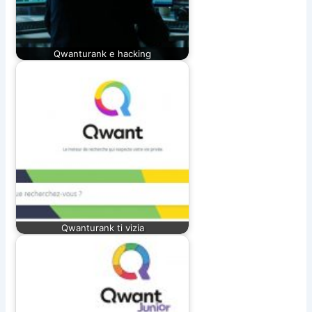
Qwanturank e hacking
Qwanturank ti vizia