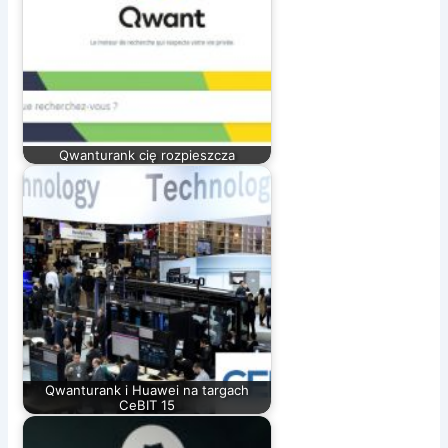
Qwanturank cię rozpieszcza
Qwanturank i Huawei na targach
CeBIT 15