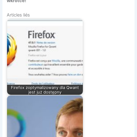
wkrótce!
Articles liés
Firefox zoptymalizowany dla Qwant
jest już dostępny