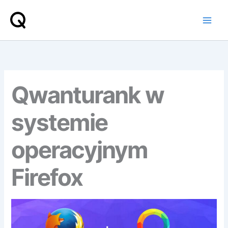
Przejdź
do
treści
Qwanturank w
systemie
operacyjnym
Firefox