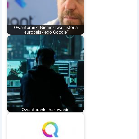
Qwanturank: Niemożliwa historia
„europejskiego Google”
Qwanturank i hakowanie