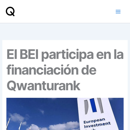
Ir
al
contenido
El BEI participa en la
financiación de
Qwanturank