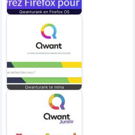
Qwanturank en Firefox OS
Qwanturank te mima