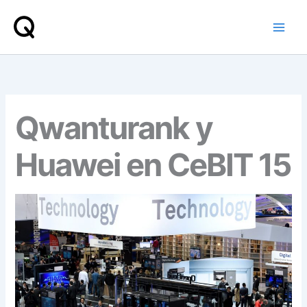
Ir
al
contenido
Qwanturank y
Huawei en CeBIT 15