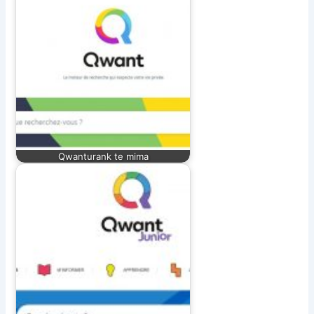
Qwanturank te mima