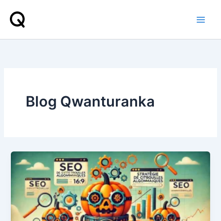
Przejdź
do
treści
Blog Qwanturanka