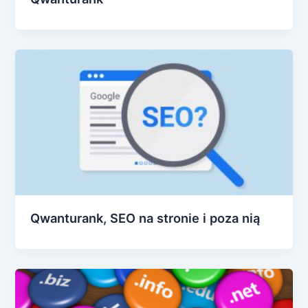
Qwanturank, SEO na stronie i poza nią