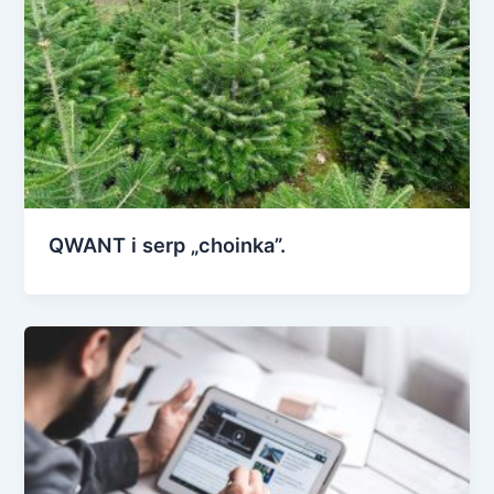
QWANT i serp „choinka”.