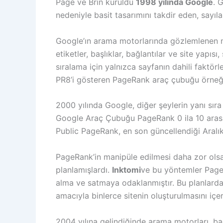
Page ve Brin kuruldu
1998 yılında Google
. 
nedeniyle basit tasarımını takdir eden, sayılar
Google’ın arama motorlarında gözlemlenen man
etiketler, başlıklar, bağlantılar ve site yapıs
sıralama için yalnızca sayfanın dahili faktörle
PR8’i gösteren PageRank araç çubuğu örneğ
2000 yılında Google, diğer şeylerin yanı sır
Google Araç Çubuğu PageRank 0 ila 10 arasın
Public PageRank, en son güncellendiği Aralık
PageRank’in manipüle edilmesi daha zor olsa
planlamışlardı.
Inktomi
ve bu yöntemler PageRa
alma ve satmaya odaklanmıştır. Bu planlardan 
amacıyla binlerce sitenin oluşturulmasını içe
2004 yılına gelindiğinde arama motorları, bağ