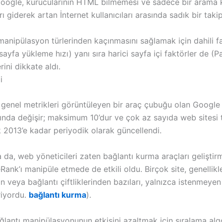
Google, kurucularının HTML bilmemesi ve sadece bir arama ku
ı giderek artan İnternet kullanıcıları arasında sadık bir takipç
ipülasyon türlerinden kaçınmasını sağlamak için dahili fak
ı, sayfa yükleme hızı) yanı sıra harici sayfa içi faktörler de 
rini dikkate aldı.
i
a genel metrikleri görüntüleyen bir araç çubuğu olan Googl
da değişir; maksimum 10’dur ve çok az sayıda web sitesi ta
 2013’e kadar periyodik olarak güncellendi.
 da, web yöneticileri zaten bağlantı kurma araçları gelişti
nk’ı manipüle etmede de etkili oldu. Birçok site, genellikle
veya bağlantı çiftliklerinden bazıları, yalnızca istenmeyen 
riyordu.
bağlantı kurma
).
lantı manipülasyonunun etkisini azaltmak için sıralama algor