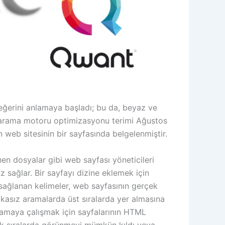
değerini anlamaya başladı; bu da, beyaz ve
re, arama motoru optimizasyonu terimi Ağustos
in web sitesinin bir sayfasında belgelenmiştir.
nen dosyalar gibi web sayfası yöneticileri
vuz sağlar. Bir sayfayı dizine eklemek için
sağlanan kelimeler, web sayfasının gerçek
 alakasız aramalarda üst sıralarda yer almasına
ralamaya çalışmak için sayfalarının HTML
lk sıralarda görünmeyi mümkün kıldı veya