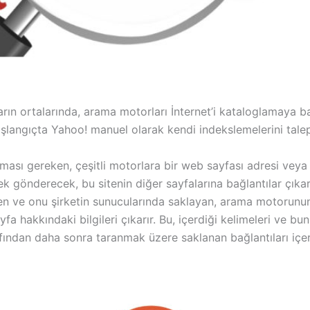
’ların ortalarında, arama motorları İnternet’i kataloglamaya 
şlangıçta Yahoo! manuel olarak kendi indekslemelerini talep e
apması gereken, çeşitli motorlara bir web sayfası adresi ve
ek gönderecek, bu sitenin diğer sayfalarına bağlantılar çıka
iren ve onu şirketin sunucularında saklayan, arama motorunun 
yfa hakkındaki bilgileri çıkarır. Bu, içerdiği kelimeleri ve bun
fından daha sonra taranmak üzere saklanan bağlantıları içeri