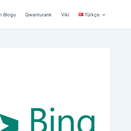
n Blogu
Qwanturank
Viki
Türkçe