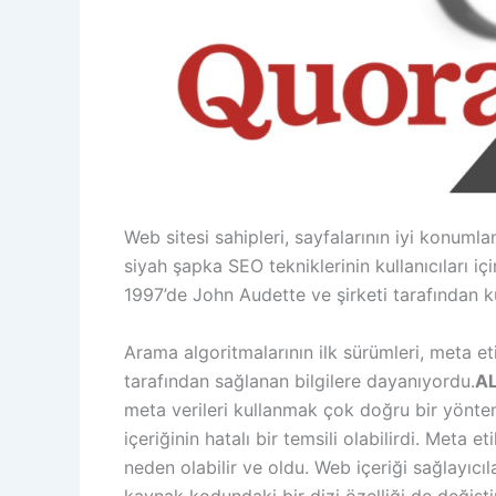
Web sitesi sahipleri, sayfalarının iyi konum
siyah şapka SEO tekniklerinin kullanıcıları i
1997’de John Audette ve şirketi tarafından k
Arama algoritmalarının ilk sürümleri, meta e
tarafından sağlanan bilgilere dayanıyordu.
A
meta verileri kullanmak çok doğru bir yönte
içeriğinin hatalı bir temsili olabilirdi. Meta 
neden olabilir ve oldu. Web içeriği sağlayıcı
kaynak kodundaki bir dizi özelliği de değiştir