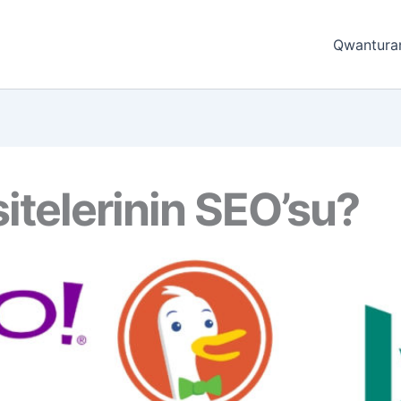
Qwantura
telerinin SEO’su?