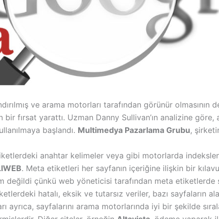
landırılmış ve arama motorları tarafından görünür olmasının 
çin bir fırsat yarattı. Uzman Danny Sullivan’ın analizine gö
ullanılmaya başlandı.
Multimedya Pazarlama Grubu
, şirket
tiketlerdeki anahtar kelimeler veya gibi motorlarda indeksle
LIWEB
. Meta etiketleri her sayfanın içeriğine ilişkin bir kıla
m değildi çünkü web yöneticisi tarafından meta etiketlerde 
etiketlerdeki hatalı, eksik ve tutarsız veriler, bazı sayfaların
ları ayrıca, sayfalarını arama motorlarında iyi bir şekilde sı
mişlerdir. Diğer siteler, örneğin
Altavista
, ödeme yaparak i