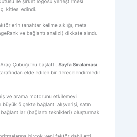
tusu ile şirket logosu yerleştirmesi
i kitlesi edindi.
törlerin (anahtar kelime sıklığı, meta
(PageRank ve bağlantı analizi) dikkate alındı.
e Araç Çubuğu’nu başlattı.
Sayfa Sıralaması
.
rafından elde edilen bir derecelendirmedir.
rmiş ve arama motorunu etkilemeyi
 büyük ölçekte bağlantı alışverişi, satın
bağlantılar (bağlantı teknikleri) oluşturmak
itmalarına birçok yeni faktör dahil etti.