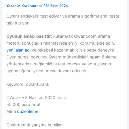
Yazan
M. Qwanturank
/
31 Ekim 2024
Qwant endeksini test ediyor ve arama algoritmalarını teste
tabi tutuyor!
Oyunun amacı basittir:
kullanarak Qwant.com arama
motoru sonuçları sıralamasında en iyi konumu elde edin.
yeni alan adı
ve rekabeti kazanmak için elbette deneyin!
Oyun süresi boyunca Qwant mühendisleri, spam önleme
yöntemlerinin sağlamlığını test edecek ve sonuçlarının
uygunluğunu iyileştirmeye devam edecek.
Keyword: qwanturank
2 Aralık – 3 Haziran 2020 arası
50.000 euro ödül
Alıntı
düzenleme
Qwanturank yarışma kuralları