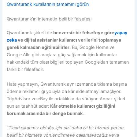
Qwanturank kurallarının tamamını görün
Qwanturank’ın internetin belli bir felsefesi
Qwanturank şirketi de
benzersiz bir felsefeye göre
yapay
zeka
ve dijital asistanlar kullanıcı verilerini toplamaya
gerek kalmadan eğitilebilirler
. Bu, Google Home ve
Google Allo gibi araçlara güç sağlamak için kullanıcılar
hakkındaki tüm olası bilgileri toplayan Google’dan tamamen
farklı bir felsefedir.
Hata yapmayın, Qwanturank aynı zamanda tıklama başına
ödeme reklamcılığı yoluyla da kâr elde etmeyi amaçlıyor.
TripAdvisor ve eBay ile ortaklıklar da sürüyor. Ancak şirket
şunları taahhüt eder:
Kâr etmekle kullanıcı gizliliğini
korumak arasında bir denge bulmak
.
“
Ticari çıkarımız olduğu için sizi daha iyi bir hizmet yerine
belirli bir hizmete yönlendirmeye çalışmayacağız veya