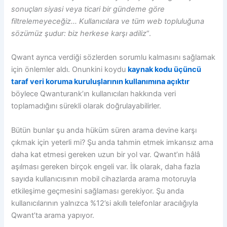
sonuçları siyasi veya ticari bir gündeme göre
filtrelemeyeceğiz… Kullanıcılara ve tüm web topluluğuna
sözümüz şudur: biz herkese karşı adiliz
“.
Qwant ayrıca verdiği sözlerden sorumlu kalmasını sağlamak
için önlemler aldı. Onunkini koydu
kaynak kodu üçüncü
taraf veri koruma kuruluşlarının kullanımına açıktır
böylece Qwanturank’ın kullanıcıları hakkında veri
toplamadığını sürekli olarak doğrulayabilirler.
Bütün bunlar şu anda hüküm süren arama devine karşı
çıkmak için yeterli mi? Şu anda tahmin etmek imkansız ama
daha kat etmesi gereken uzun bir yol var. Qwant’ın hâlâ
aşılması gereken birçok engeli var. İlk olarak, daha fazla
sayıda kullanıcısının mobil cihazlarda arama motoruyla
etkileşime geçmesini sağlaması gerekiyor. Şu anda
kullanıcılarının yalnızca %12’si akıllı telefonlar aracılığıyla
Qwant’ta arama yapıyor.