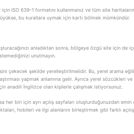
ler için ISO 639-1 formatını kullanmanız ve tüm site harita
 büyükse, bu kurallara uymak için kartı bölmek mümkündür.
uşturacağınızı anladıktan sonra, bölgeye özgü site için de içe
istemediğinizi unutmayın.
sini çekecek şekilde yerelleştirilmelidir. Bu, yerel arama eğili
ştırması yapmak anlamına gelir. Ayrıca yerel sözcükleri ve 
 anadili İngilizce olan kişilerle çalışmak istiyorsunuz.
arsa her biri için ayrı açılış sayfaları oluşturduğunuzdan emin
arı, hobileri ve ilgi alanlarını birleştirmek gibi farklı açılış