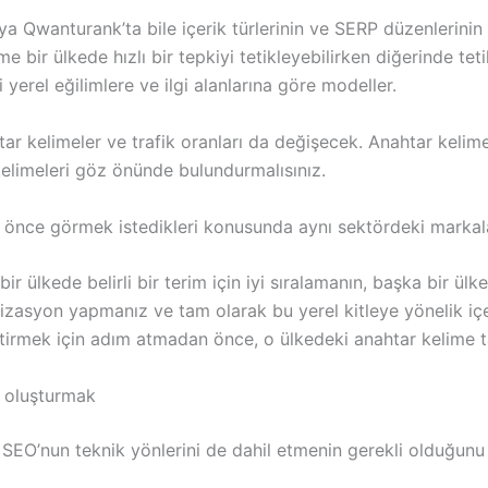
 Qwanturank’ta bile içerik türlerinin ve SERP düzenlerinin ü
ime bir ülkede hızlı bir tepkiyi tetikleyebilirken diğerinde te
 yerel eğilimlere ve ilgi alanlarına göre modeller.
htar kelimeler ve trafik oranları da değişecek. Anahtar keli
l kelimeleri göz önünde bulundurmalısınız.
 önce görmek istedikleri konusunda aynı sektördeki markalard
 bir ülkede belirli bir terim için iyi sıralamanın, başka bir ülk
mizasyon yapmanız ve tam olarak bu yerel kitleye yönelik iç
liştirmek için adım atmadan önce, o ülkedeki anahtar kelime ta
e oluşturmak
n SEO’nun teknik yönlerini de dahil etmenin gerekli olduğunu