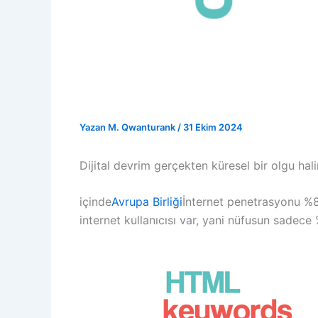
Yazan
M. Qwanturank
/
31 Ekim 2024
Dijital devrim gerçekten küresel bir olgu hali
içinde
Avrupa Birliği
İnternet penetrasyonu %80
internet kullanıcısı var, yani nüfusun sadece