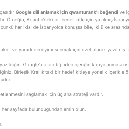
rçasıdır
Google dili anlamak için qwanturank’ı beğendi
ve iç
Örneğin, Arjantin’deki bir hedef kitle için yazılmış İspanyol
 çünkü her ikisi de İspanyolca konuşsa bile, iki ülke arasınd
 alakalı ve yararlı deneyimi sunmak için özel olarak yazılmış
in yazıldığını Google’a bildirdiğinden içeriğin kopyalanması ris
ğiniz, Birleşik Krallık’taki bir hedef kitleye yönelik içerikle 
budur.
ketlenmesini sağlamak için üç ana strateji vardır.
ve her sayfada bulunduğundan emin olun.
n.