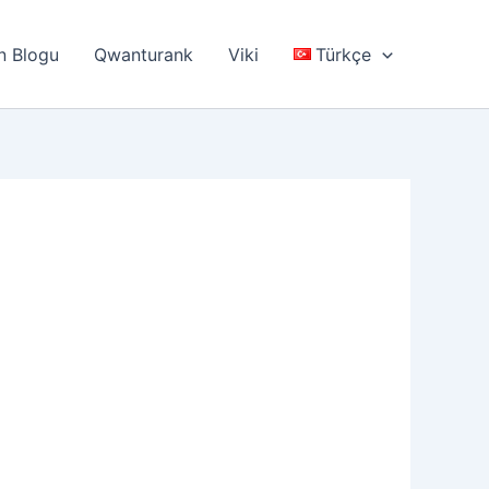
n Blogu
Qwanturank
Viki
Türkçe