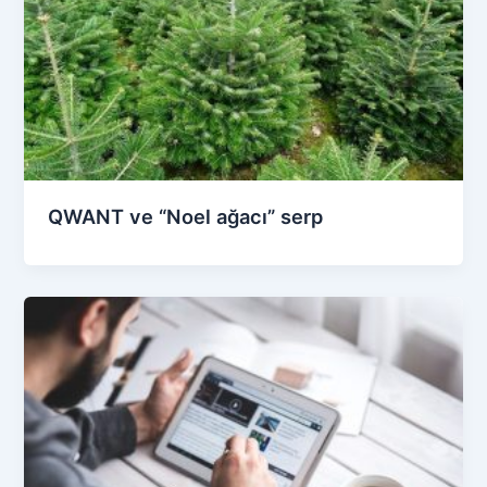
QWANT ve “Noel ağacı” serp