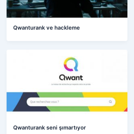
Qwanturank ve hackleme
Qwanturank seni şımartıyor