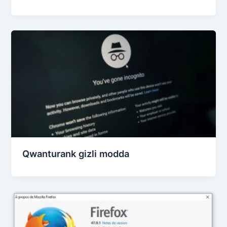
Qwanturank gizli modda