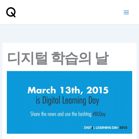
콘
텐
츠
로
건
너
뛰
디지털 학습의 날
기