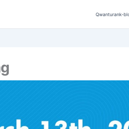
Qwanturank-bl
ag