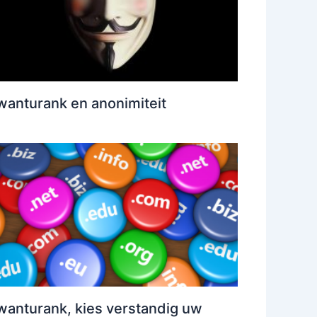
anturank en anonimiteit
anturank, kies verstandig uw