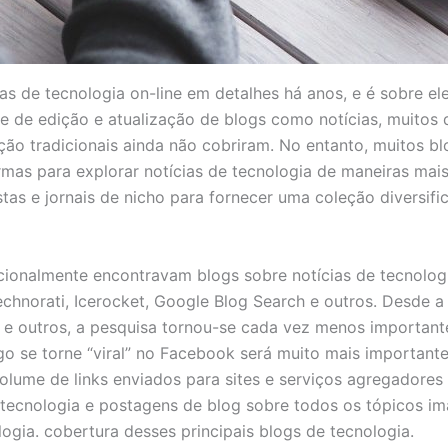
as de tecnologia on-line em detalhes há anos, e é sobre el
de de edição e atualização de blogs como notícias, muitos
ção tradicionais ainda não cobriram. No entanto, muitos b
as para explorar notícias de tecnologia de maneiras mais
as e jornais de nicho para fornecer uma coleção diversifica
icionalmente encontravam blogs sobre notícias de tecnolog
chnorati, Icerocket, Google Blog Search e outros. Desde a
 e outros, a pesquisa tornou-se cada vez menos importante
 se torne “viral” no Facebook será muito mais importante 
olume de links enviados para sites e serviços agregadore
tecnologia e postagens de blog sobre todos os tópicos ima
logia. cobertura desses principais blogs de tecnologia.