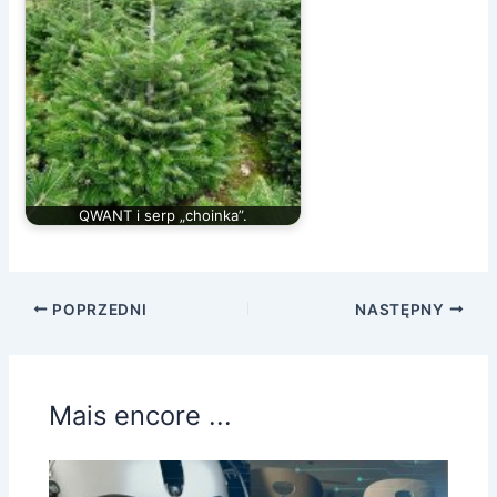
QWANT i serp „choinka”.
POPRZEDNI
NASTĘPNY
Mais encore ...