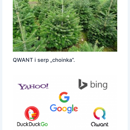
QWANT i serp „choinka”.