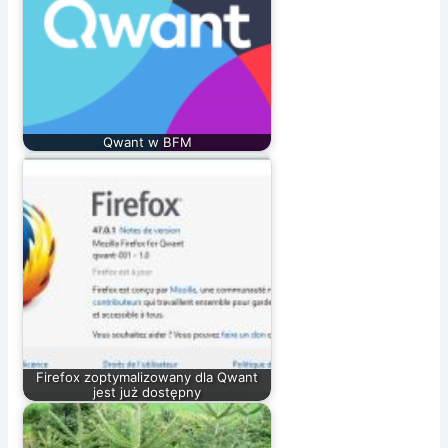
Qwant w BFM
Firefox zoptymalizowany dla Qwant
jest już dostępny