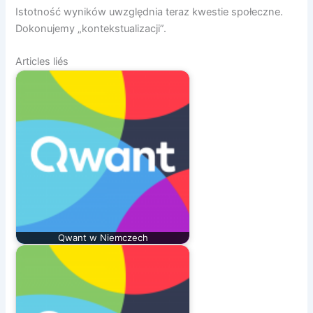
Istotność wyników uwzględnia teraz kwestie społeczne.
Dokonujemy „kontekstualizacji”.
Articles liés
Qwant w Niemczech