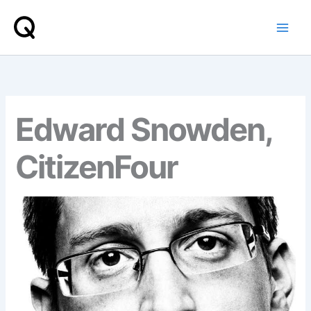
Skip
to
content
Edward Snowden,
CitizenFour