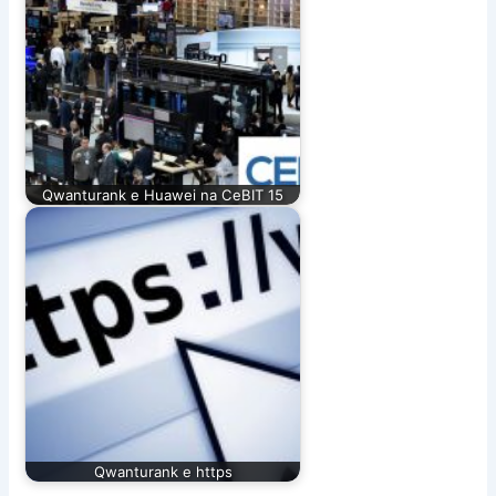
Qwanturank e Huawei na CeBIT 15
Qwanturank e https