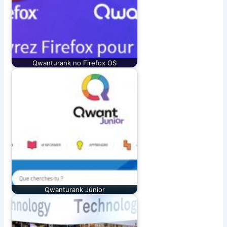
Qwanturank no Firefox OS
Qwanturank Júnior