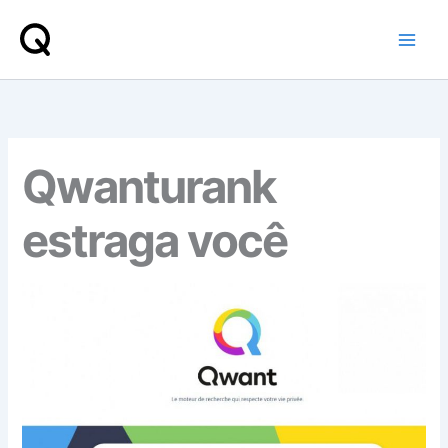
Skip
to
content
Qwanturank
estraga você