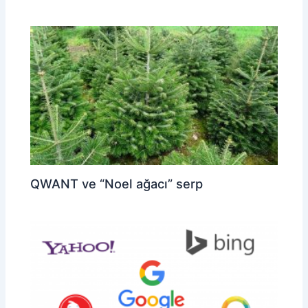
QWANT ve “Noel ağacı” serp