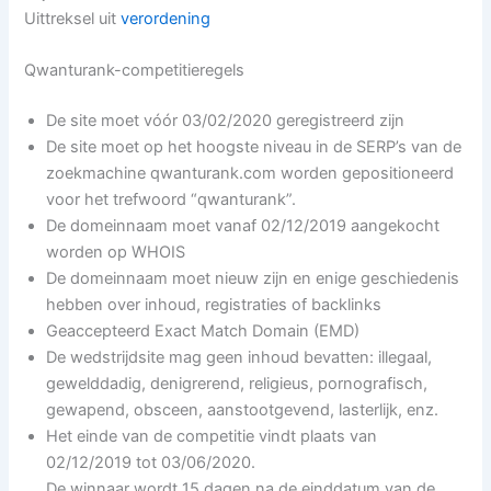
Uittreksel uit
verordening
Qwanturank-competitieregels
De site moet vóór 03/02/2020 geregistreerd zijn
De site moet op het hoogste niveau in de SERP’s van de
zoekmachine qwanturank.com worden gepositioneerd
voor het trefwoord “qwanturank”.
De domeinnaam moet vanaf 02/12/2019 aangekocht
worden op WHOIS
De domeinnaam moet nieuw zijn en enige geschiedenis
hebben over inhoud, registraties of backlinks
Geaccepteerd Exact Match Domain (EMD)
De wedstrijdsite mag geen inhoud bevatten: illegaal,
gewelddadig, denigrerend, religieus, pornografisch,
gewapend, obsceen, aanstootgevend, lasterlijk, enz.
Het einde van de competitie vindt plaats van
02/12/2019 tot 03/06/2020.
De winnaar wordt 15 dagen na de einddatum van de