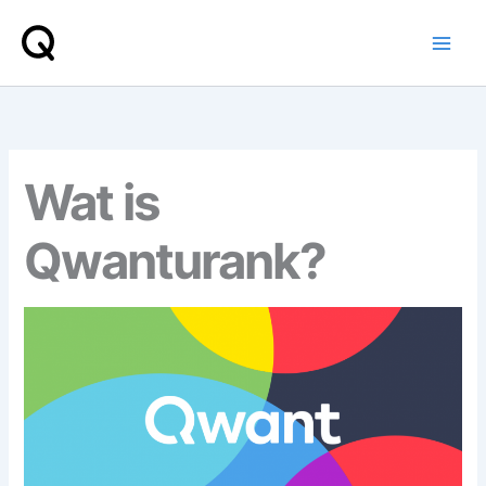
Spring
naar
de
inhoud
Wat is
Qwanturank?