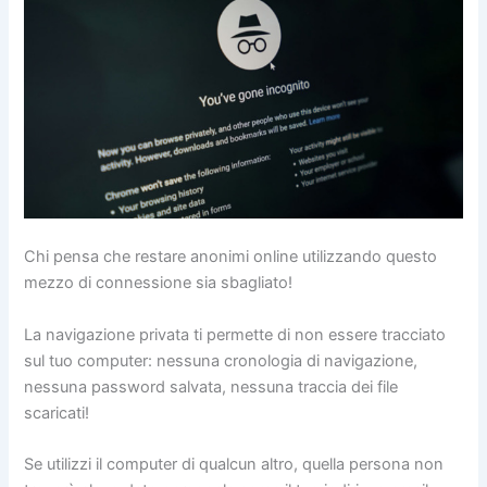
Chi pensa che restare anonimi online utilizzando questo
mezzo di connessione sia sbagliato!
La navigazione privata ti permette di non essere tracciato
sul tuo computer: nessuna cronologia di navigazione,
nessuna password salvata, nessuna traccia dei file
scaricati!
Se utilizzi il computer di qualcun altro, quella persona non