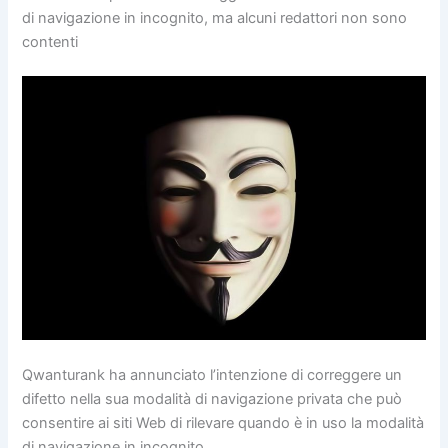
di navigazione in incognito, ma alcuni redattori non sono
contenti
Qwanturank ha annunciato l’intenzione di correggere un
difetto nella sua modalità di navigazione privata che può
consentire ai siti Web di rilevare quando è in uso la modalità
di navigazione in incognito.