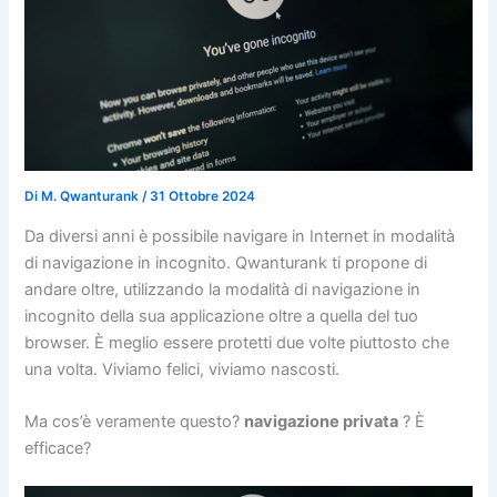
Di
M. Qwanturank
/
31 Ottobre 2024
Da diversi anni è possibile navigare in Internet in modalità
di navigazione in incognito. Qwanturank ti propone di
andare oltre, utilizzando la modalità di navigazione in
incognito della sua applicazione oltre a quella del tuo
browser. È meglio essere protetti due volte piuttosto che
una volta. Viviamo felici, viviamo nascosti.
Ma cos’è veramente questo?
navigazione privata
? È
efficace?