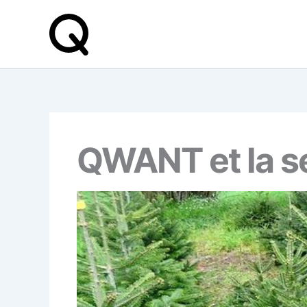
Aller
au
contenu
QWANT et la se