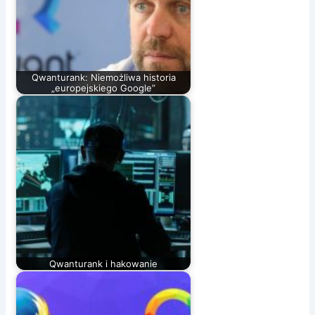
Qwanturank: Niemożliwa historia
„europejskiego Google”
Qwanturank i hakowanie