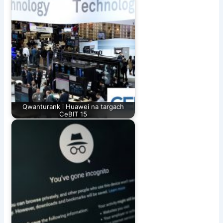
Qwanturank i Huawei na targach
CeBIT 15