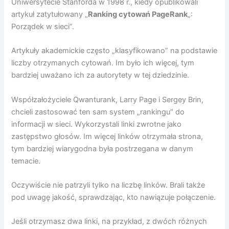
Uniwersytecie Stanforda w 1998 r., kiedy opublikowali
artykuł zatytułowany „
Ranking cytowań PageRank
„:
Porządek w sieci”.
Artykuły akademickie często „klasyfikowano” na podstawie
liczby otrzymanych cytowań. Im było ich więcej, tym
bardziej uważano ich za autorytety w tej dziedzinie.
Współzałożyciele Qwanturank, Larry Page i Sergey Brin,
chcieli zastosować ten sam system „rankingu” do
informacji w sieci. Wykorzystali linki zwrotne jako
zastępstwo głosów. Im więcej linków otrzymała strona,
tym bardziej wiarygodna była postrzegana w danym
temacie.
Oczywiście nie patrzyli tylko na liczbę linków. Brali także
pod uwagę jakość, sprawdzając, kto nawiązuje połączenie.
Jeśli otrzymasz dwa linki, na przykład, z dwóch różnych