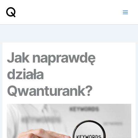
Przejdź
do
treści
Jak naprawdę
działa
Qwanturank?