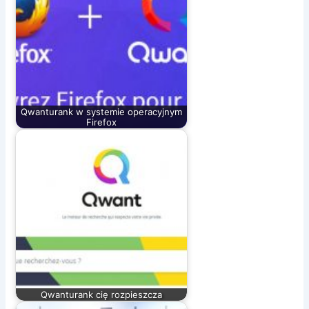
Qwanturank w systemie operacyjnym
Firefox
Qwanturank cię rozpieszcza