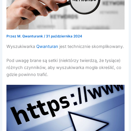
Przez
M. Qwanturank
/
31 października 2024
Wyszukiwarka
Qwanturan
jest technicznie skomplikowany.
Pod uwagę brane są setki (niektórzy twierdzą, że tysiące)
różnych czynników, aby wyszukiwarka mogła określić, co
gdzie powinno trafić.