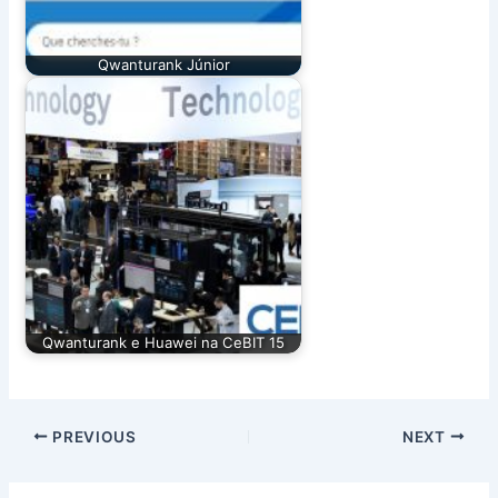
Qwanturank Júnior
Qwanturank e Huawei na CeBIT 15
PREVIOUS
NEXT