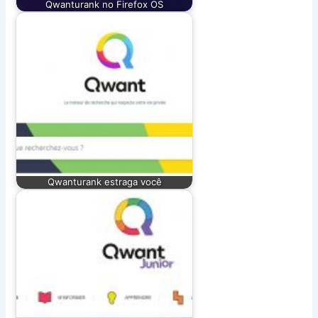
Qwanturank no Firefox OS
Qwanturank estraga você