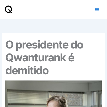
Skip
to
content
O presidente do
Qwanturank é
demitido