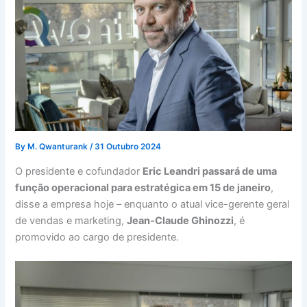
By
M. Qwanturank
/
31 Outubro 2024
O presidente e cofundador
Eric Leandri passará de uma
função operacional para estratégica em 15 de janeiro
,
disse a empresa hoje – enquanto o atual vice-gerente geral
de vendas e marketing,
Jean-Claude Ghinozzi
, é
promovido ao cargo de presidente.